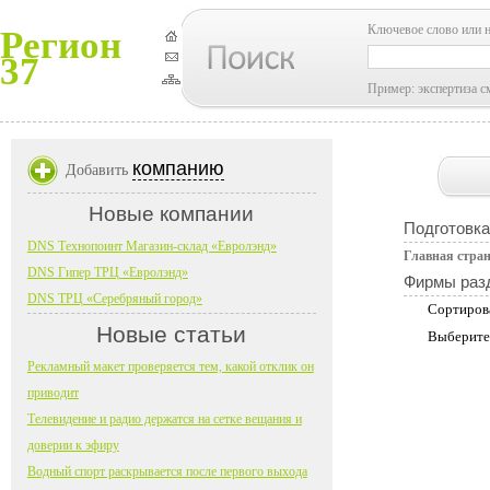
Ключевое слово или 
Регион
37
Пример: экспертиза с
компанию
Добавить
Новые компании
Подготовка
DNS Технопоинт Магазин-склад «Евролэнд»
Главная стра
DNS Гипер ТРЦ «Евролэнд»
Фирмы раз
DNS ТРЦ «Серебряный город»
Сортиров
Новые статьи
Выберите
Рекламный макет проверяется тем, какой отклик он
приводит
Телевидение и радио держатся на сетке вещания и
доверии к эфиру
Водный спорт раскрывается после первого выхода