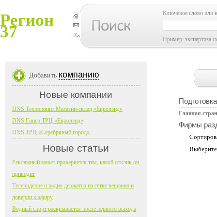
Ключевое слово или 
Регион
37
Пример: экспертиза с
компанию
Добавить
Новые компании
Подготовка
DNS Технопоинт Магазин-склад «Евролэнд»
Главная стра
DNS Гипер ТРЦ «Евролэнд»
Фирмы раз
DNS ТРЦ «Серебряный город»
Сортиров
Новые статьи
Выберите
Рекламный макет проверяется тем, какой отклик он
приводит
Телевидение и радио держатся на сетке вещания и
доверии к эфиру
Водный спорт раскрывается после первого выхода