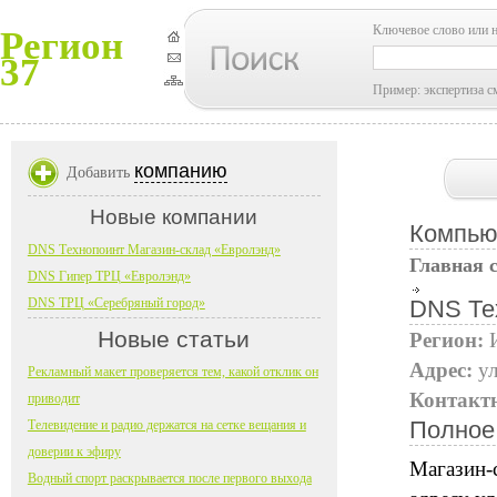
Ключевое слово или 
Регион
37
Пример: экспертиза с
компанию
Добавить
Новые компании
Компью
DNS Технопоинт Магазин-склад «Евролэнд»
Главная 
DNS Гипер ТРЦ «Евролэнд»
DNS ТРЦ «Серебряный город»
DNS Те
Новые статьи
Регион:
Адрес:
ул
Рекламный макет проверяется тем, какой отклик он
Контакт
приводит
Полное
Телевидение и радио держатся на сетке вещания и
доверии к эфиру
Магазин-
Водный спорт раскрывается после первого выхода