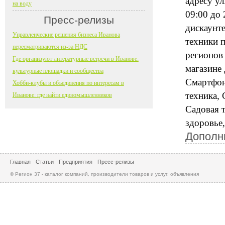
адресу ул
на воду
09:00 до 
Пресс-релизы
дискаунт
Управленческие решения бизнеса Иванова
техники 
пересматриваются из-за НДС
регионов
Где организуют литературные встречи в Иванове:
магазине
культурные площадки и сообщества
Смартфон
Хобби-клубы и объединения по интересам в
техника, 
Иванове: где найти единомышленников
Садовая т
здоровье,
Дополн
Главная
Статьи
Предприятия
Пресс-релизы
© Регион 37 - каталог компаний, производители товаров и услуг, объявления