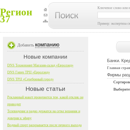
Ключевое слово или 
Регион
37
Пример: экспертиза с
компанию
Добавить
Новые компании
Банки. Кре
DNS Технопоинт Магазин-склад «Евролэнд»
Главная стра
DNS Гипер ТРЦ «Евролэнд»
Фирмы раз
DNS ТРЦ «Серебряный город»
Сортиров
Новые статьи
Выберите
Рекламный макет проверяется тем, какой отклик он
приводит
Телевидение и радио держатся на сетке вещания и
доверии к эфиру
Водный спорт раскрывается после первого выхода