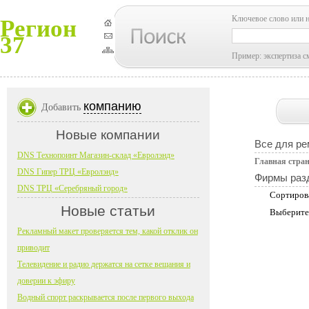
Ключевое слово или 
Регион
37
Пример: экспертиза с
компанию
Добавить
Новые компании
Все для ре
DNS Технопоинт Магазин-склад «Евролэнд»
Главная стра
DNS Гипер ТРЦ «Евролэнд»
Фирмы раз
DNS ТРЦ «Серебряный город»
Сортиров
Новые статьи
Выберите
Рекламный макет проверяется тем, какой отклик он
приводит
Телевидение и радио держатся на сетке вещания и
доверии к эфиру
Водный спорт раскрывается после первого выхода