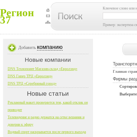
Ключевое слово или 
Регион
37
Пример: экспертиза с
компанию
Добавить
Новые компании
Транспортн
DNS Технопоинт Магазин-склад «Евролэнд»
Главная стра
DNS Гипер ТРЦ «Евролэнд»
Фирмы раз
DNS ТРЦ «Серебряный город»
Сортиров
Новые статьи
Выберите
Рекламный макет проверяется тем, какой отклик он
приводит
Телевидение и радио держатся на сетке вещания и
доверии к эфиру
Водный спорт раскрывается после первого выхода