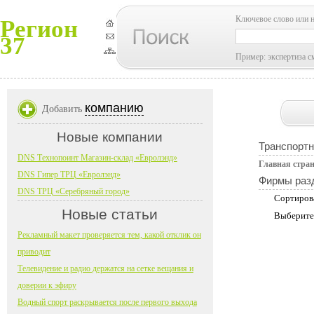
Ключевое слово или 
Регион
37
Пример: экспертиза с
компанию
Добавить
Новые компании
Транспортн
DNS Технопоинт Магазин-склад «Евролэнд»
Главная стра
DNS Гипер ТРЦ «Евролэнд»
Фирмы раз
DNS ТРЦ «Серебряный город»
Сортиров
Новые статьи
Выберите
Рекламный макет проверяется тем, какой отклик он
приводит
Телевидение и радио держатся на сетке вещания и
доверии к эфиру
Водный спорт раскрывается после первого выхода