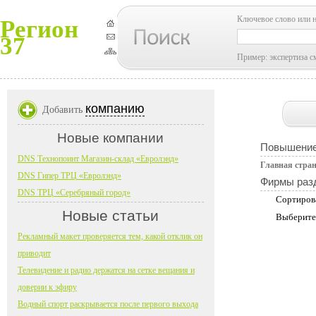
Ключевое слово или 
Регион
37
Пример: экспертиза с
компанию
Добавить
Новые компании
Повышение
DNS Технопоинт Магазин-склад «Евролэнд»
Главная стра
DNS Гипер ТРЦ «Евролэнд»
Фирмы раз
DNS ТРЦ «Серебряный город»
Сортиров
Новые статьи
Выберите
Рекламный макет проверяется тем, какой отклик он
приводит
Телевидение и радио держатся на сетке вещания и
доверии к эфиру
Водный спорт раскрывается после первого выхода