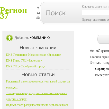
Ключевое слово или 
Регион
37
Пример: экспертиза с
компанию
Добавить
Новые компании
АвтоСтрах
DNS Технопоинт Магазин-склад «Евролэнд»
Главная стра
DNS Гипер ТРЦ «Евролэнд»
Фирмы раз
DNS ТРЦ «Серебряный город»
Сортиров
Новые статьи
Выберите
Рекламный макет проверяется тем, какой отклик он
приводит
Телевидение и радио держатся на сетке вещания и
доверии к эфиру
Водный спорт раскрывается после первого выхода