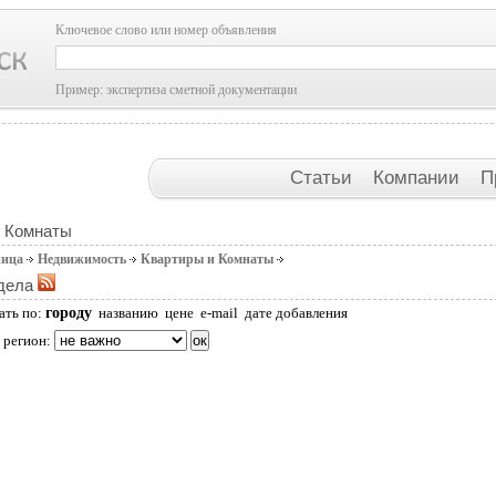
Ключевое слово или номер объявления
Пример: экспертиза сметной документации
Статьи
Компании
П
и Комнаты
ница
Недвижимость
Квартиры и Комнаты
дела
городу
ать по:
названию
цене
e-mail
дате добавления
 регион: