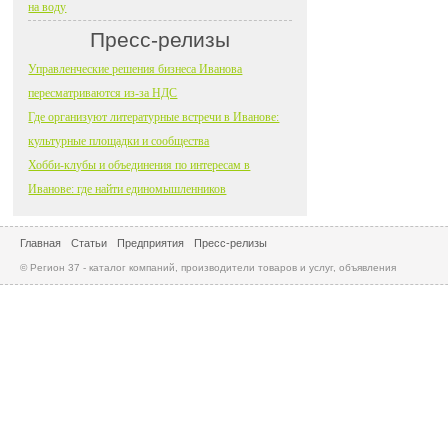
на воду
Пресс-релизы
Управленческие решения бизнеса Иванова
пересматриваются из-за НДС
Где организуют литературные встречи в Иванове:
культурные площадки и сообщества
Хобби-клубы и объединения по интересам в
Иванове: где найти единомышленников
Главная
Статьи
Предприятия
Пресс-релизы
© Регион 37 - каталог компаний, производители товаров и услуг, объявления