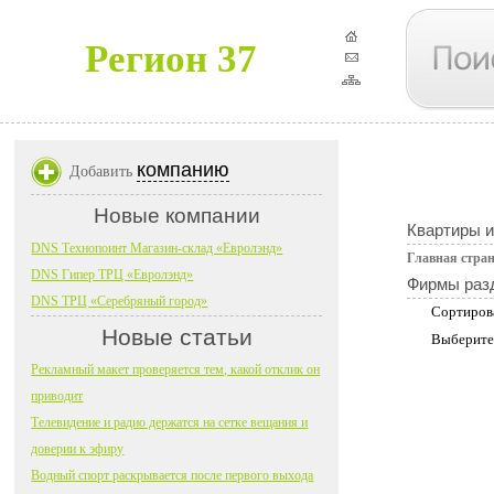
Регион 37
компанию
Добавить
Новые компании
Квартиры 
DNS Технопоинт Магазин-склад «Евролэнд»
Главная стра
DNS Гипер ТРЦ «Евролэнд»
Фирмы раз
DNS ТРЦ «Серебряный город»
Сортиров
Новые статьи
Выберите
Рекламный макет проверяется тем, какой отклик он
приводит
Телевидение и радио держатся на сетке вещания и
доверии к эфиру
Водный спорт раскрывается после первого выхода