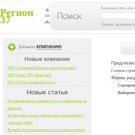
Ключевое слово или 
Регион
37
Пример: экспертиза с
компанию
Добавить
Новые компании
Предлагаю 
DNS Технопоинт Магазин-склад «Евролэнд»
Главная стра
DNS Гипер ТРЦ «Евролэнд»
Фирмы раз
DNS ТРЦ «Серебряный город»
Сортиров
Новые статьи
Выберите
Рекламный макет проверяется тем, какой отклик он
приводит
Телевидение и радио держатся на сетке вещания и
доверии к эфиру
Водный спорт раскрывается после первого выхода