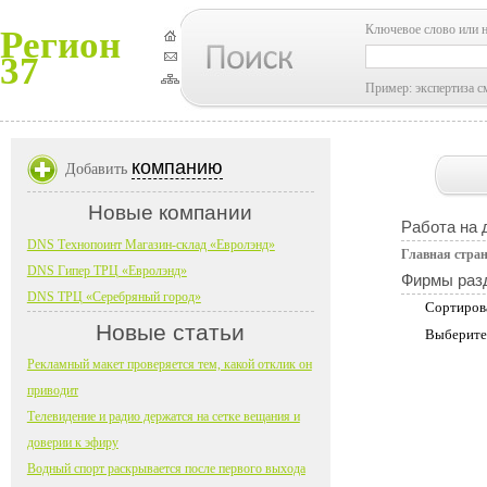
Ключевое слово или 
Регион
37
Пример: экспертиза с
компанию
Добавить
Новые компании
Работа на 
DNS Технопоинт Магазин-склад «Евролэнд»
Главная стра
DNS Гипер ТРЦ «Евролэнд»
Фирмы раз
DNS ТРЦ «Серебряный город»
Сортиров
Новые статьи
Выберите
Рекламный макет проверяется тем, какой отклик он
приводит
Телевидение и радио держатся на сетке вещания и
доверии к эфиру
Водный спорт раскрывается после первого выхода