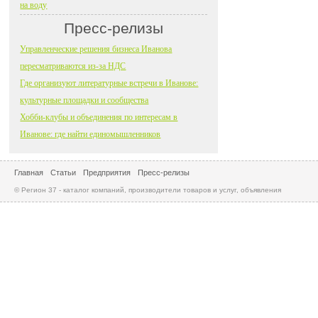
на воду
Пресс-релизы
Управленческие решения бизнеса Иванова
пересматриваются из-за НДС
Где организуют литературные встречи в Иванове:
культурные площадки и сообщества
Хобби-клубы и объединения по интересам в
Иванове: где найти единомышленников
Главная
Статьи
Предприятия
Пресс-релизы
© Регион 37 - каталог компаний, производители товаров и услуг, объявления