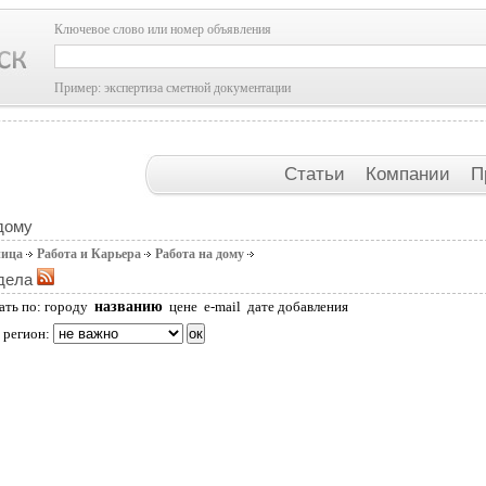
Ключевое слово или номер объявления
Пример: экспертиза сметной документации
Статьи
Компании
П
дому
ница
Работа и Карьера
Работа на дому
дела
названию
ать по:
городу
цене
e-mail
дате добавления
 регион: