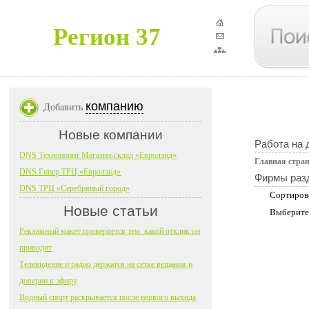
Регион 37
компанию
Добавить
Новые компании
Работа на 
DNS Технопоинт Магазин-склад «Евролэнд»
Главная стра
DNS Гипер ТРЦ «Евролэнд»
Фирмы раз
DNS ТРЦ «Серебряный город»
Сортиров
Новые статьи
Выберите
Рекламный макет проверяется тем, какой отклик он
приводит
Телевидение и радио держатся на сетке вещания и
доверии к эфиру
Водный спорт раскрывается после первого выхода