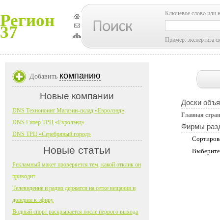
Ключевое слово или 
Регион
37
Пример: экспертиза с
компанию
Добавить
Новые компании
Доски объ
DNS Технопоинт Магазин-склад «Евролэнд»
Главная стра
DNS Гипер ТРЦ «Евролэнд»
Фирмы раз
DNS ТРЦ «Серебряный город»
Сортиров
Новые статьи
Выберите
Рекламный макет проверяется тем, какой отклик он
приводит
Телевидение и радио держатся на сетке вещания и
доверии к эфиру
Водный спорт раскрывается после первого выхода