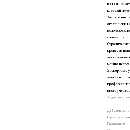
вопроса отдел
который имеет
Заключение со
ограничения 
использовалис
снижается.
Ограничения 
провести пов
достаточными,
можно исполь
Экспертные у
документ помо
профессиональ
инструментом
Адрес источ
Добавлена
: 
Срок действ
Голосов
: 0