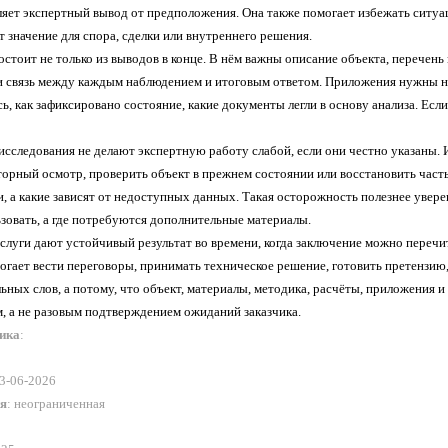
яет экспертный вывод от предположения. Она также помогает избежать ситуаци
 значение для спора, сделки или внутреннего решения.
стоит не только из выводов в конце. В нём важны описание объекта, перечень
и связь между каждым наблюдением и итоговым ответом. Приложения нужны не 
ь, как зафиксировано состояние, какие документы легли в основу анализа. Есл
исследования не делают экспертную работу слабой, если они честно указаны.
торный осмотр, проверить объект в прежнем состоянии или восстановить часть
 а какие зависят от недоступных данных. Такая осторожность полезнее уверен
зовать, а где потребуются дополнительные материалы.
слуги дают устойчивый результат во времени, когда заключение можно перечи
гает вести переговоры, принимать техническое решение, готовить претензию,
ных слов, а потому, что объект, материалы, методика, расчёты, приложения 
, а не разовым подтверждением ожиданий заказчика.
ника
:
03-06-2026
ия
: неограниченная