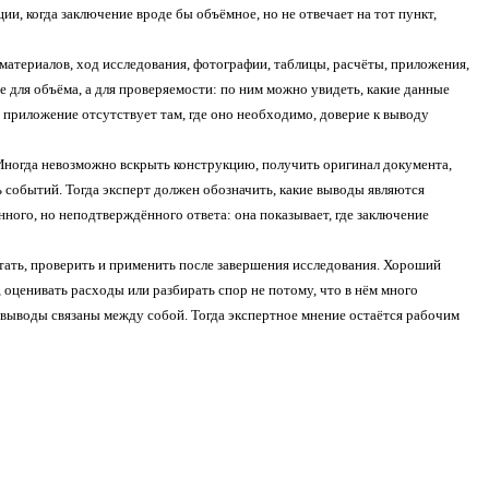
и, когда заключение вроде бы объёмное, но не отвечает на тот пункт,
 материалов, ход исследования, фотографии, таблицы, расчёты, приложения,
для объёма, а для проверяемости: по ним можно увидеть, какие данные
и приложение отсутствует там, где оно необходимо, доверие к выводу
 Иногда невозможно вскрыть конструкцию, получить оригинал документа,
 событий. Тогда эксперт должен обозначить, какие выводы являются
ного, но неподтверждённого ответа: она показывает, где заключение
тать, проверить и применить после завершения исследования. Хороший
 оценивать расходы или разбирать спор не потому, что в нём много
и выводы связаны между собой. Тогда экспертное мнение остаётся рабочим