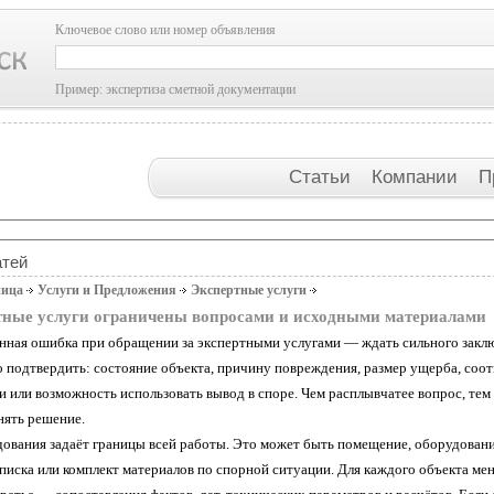
Ключевое слово или номер объявления
Пример: экспертиза сметной документации
Статьи
Компании
П
атей
ница
Услуги и Предложения
Экспертные услуги
тные услуги ограничены вопросами и исходными материалами
нная ошибка при обращении за экспертными услугами — ждать сильного заключ
 подтвердить: состояние объекта, причину повреждения, размер ущерба, соотв
и или возможность использовать вывод в споре. Чем расплывчатее вопрос, те
нять решение.
дования задаёт границы всей работы. Это может быть помещение, оборудовани
писка или комплект материалов по спорной ситуации. Для каждого объекта мен