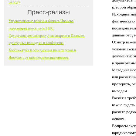
документов, т
на воду
которой обра
Пресс-релизы
Исходные мат
Управленческие решения бизнеса Иванова
фактическую 
последователь
пересматриваются из-за НДС
данные отсутс
Где организуют литературные встречи в Иванове:
Осмотр важен 
культурные площадки и сообщества
условия экспл
Хобби-клубы и объединения по интересам в
документы: э
Иванове: где найти единомышленников
в проверяемый
Методика исс
или расчётны
проверить, ос
выводам.
Расчёты требу
важно видеть
расчёте редко
основу.
Вопросы эксп
юридического 