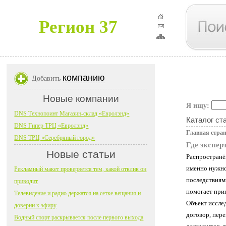
Регион 37
компанию
Добавить
Новые компании
Я ищу:
DNS Технопоинт Магазин-склад «Евролэнд»
Каталог ст
DNS Гипер ТРЦ «Евролэнд»
Главная стра
DNS ТРЦ «Серебряный город»
Где экспер
Новые статьи
Распространё
именно нужно
Рекламный макет проверяется тем, какой отклик он
последствиям
приводит
помогает при
Телевидение и радио держатся на сетке вещания и
Объект иссле
доверии к эфиру
договор, пере
Водный спорт раскрывается после первого выхода