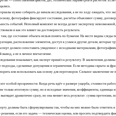
ретье — сопоставления фактов, дат, технических параметров и расчётов. Если
щались.
ериалы нужно собирать до начала исследования, а не по ходу ожидать, что э
основу, фотографии фиксируют состояние, расчёты объясняют сумму, договоры
ность событий. Неполный комплект не всегда делает экспертизу невозможной, 
твовали и как это влияет на достоверность результата.
там, где состояние объекта нельзя понять по бумагам. На месте видны следы 
уатации, расположение элементов, доступ к узлам и другие детали, которые тр
ксперт должен сопоставить увиденное с исходными материалами, фотографиями
 вывод, а не в личное впечатление.
ледования показывает, как эксперт пришёл к результату. В заключении должн
е подходы, сделанные допущения и ограничения. Если методика скрыта за фра
порить или использовать как основу для переговоров. Сильное заключение не п
ют особой прозрачности. Когда речь идёт о размере ущерба, стоимости работ,
 не только итоговую сумму, но и исходные значения, коэффициенты, единицы и
 выглядит драматично сразу, но она меняет весь результат: сумма претензии,
ерту должны быть сформулированы так, чтобы на них можно было ответить в п
решения, если его задача — техническая оценка, или просить подтвердить фак