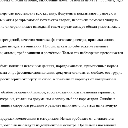
 объект описан неточно, заключение может отвечать не на ту проблему, ради
ксперт сам восстановит всю картину. Документы показывают правовую и
 и акты раскрывают обязательства сторон, переписка помогает увидеть
но он ограничивает выводы. В таком случае эксперт обязан указать, какие
повреждений, качество монтажа, фактические размеры, признаки износа,
удно передать в описании. Но осмотр сам по себе тоже не заменяет
, актами, требованиями и расчётами. Только так наблюдение превращается
ы быть понятны источники данных, порядок анализа, применённые нормы
зами о профессиональном мнении, документ становится слабым: его трудно
росит верить эксперту на слово, а показывает маршрут от материалов к
 объёме отклонений, износе, восстановлении или сравнении вариантов,
змерения, ссылки на документы и логику выбора параметров. Ошибка в
 позиция в споре или решение о ремонте начинают опираться на неточную
ределах компетенции и материалов. Нельзя требовать от специалиста
т, который не следует из документов и осмотра. Правильная постановка