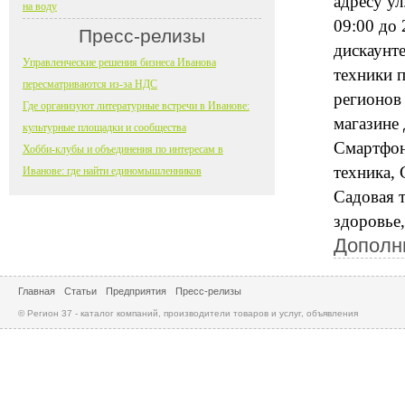
адресу ул
на воду
09:00 до 
Пресс-релизы
дискаунт
Управленческие решения бизнеса Иванова
техники 
пересматриваются из-за НДС
регионов
Где организуют литературные встречи в Иванове:
магазине
культурные площадки и сообщества
Смартфон
Хобби-клубы и объединения по интересам в
техника, 
Иванове: где найти единомышленников
Садовая т
здоровье,
Дополн
Главная
Статьи
Предприятия
Пресс-релизы
© Регион 37 - каталог компаний, производители товаров и услуг, объявления