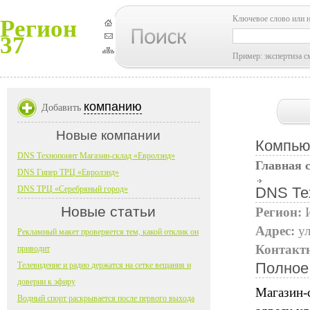
Ключевое слово или 
Регион
37
Пример: экспертиза с
компанию
Добавить
Новые компании
Компью
DNS Технопоинт Магазин-склад «Евролэнд»
Главная 
DNS Гипер ТРЦ «Евролэнд»
DNS ТРЦ «Серебряный город»
DNS Те
Новые статьи
Регион:
Адрес:
ул
Рекламный макет проверяется тем, какой отклик он
Контакт
приводит
Полное
Телевидение и радио держатся на сетке вещания и
доверии к эфиру
Магазин-
Водный спорт раскрывается после первого выхода