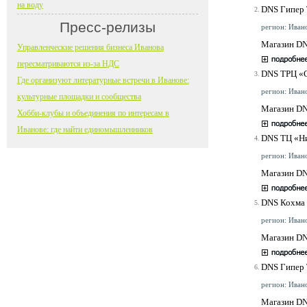
на воду
DNS Гипер
2.
Пресс-релизы
регион: Ивано
Магазин DN
Управленческие решения бизнеса Иванова
пересматриваются из-за НДС
DNS ТРЦ «
3.
Где организуют литературные встречи в Иванове:
регион: Ивано
культурные площадки и сообщества
Магазин DN
Хобби-клубы и объединения по интересам в
Иванове: где найти единомышленников
DNS ТЦ «Н
4.
регион: Ивано
Магазин DN
DNS Кохма
5.
регион: Ивано
Магазин DN
DNS Гипер 
6.
регион: Ивано
Магазин DN