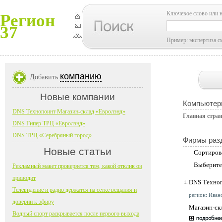
Ключевое слово или 
Регион
37
Пример: экспертиза с
компанию
Добавить
Новые компании
Компьютер
DNS Технопоинт Магазин-склад «Евролэнд»
Главная стра
DNS Гипер ТРЦ «Евролэнд»
DNS ТРЦ «Серебряный город»
Фирмы раз
Новые статьи
Сортиров
Выберите
Рекламный макет проверяется тем, какой отклик он
приводит
DNS Техноп
1.
Телевидение и радио держатся на сетке вещания и
регион: Ивано
доверии к эфиру
Магазин-ск
Водный спорт раскрывается после первого выхода