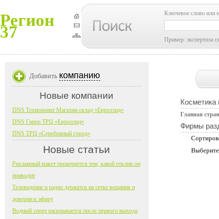
Ключевое слово или 
Регион
37
Пример: экспертиза с
компанию
Добавить
Новые компании
Косметика
DNS Технопоинт Магазин-склад «Евролэнд»
Главная стра
DNS Гипер ТРЦ «Евролэнд»
Фирмы раз
DNS ТРЦ «Серебряный город»
Сортиров
Новые статьи
Выберите
Рекламный макет проверяется тем, какой отклик он
приводит
Телевидение и радио держатся на сетке вещания и
доверии к эфиру
Водный спорт раскрывается после первого выхода