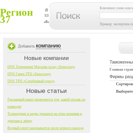
Ключевое слово или 
Регион
37
Пример: экспертиза с
компанию
Добавить
Новые компании
Таможенны
DNS Технопоинт Магазин-склад «Евролэнд»
Главная стра
DNS Гипер ТРЦ «Евролэнд»
Фирмы раз
DNS ТРЦ «Серебряный город»
Сортиров
Новые статьи
Выберите
Рекламный макет проверяется тем, какой отклик он
приводит
Телевидение и радио держатся на сетке вещания и
доверии к эфиру
Водный спорт раскрывается после первого выхода