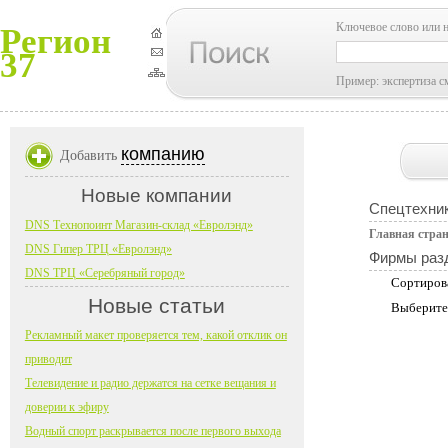
Ключевое слово или 
Регион
37
Пример: экспертиза с
компанию
Добавить
Новые компании
Спецтехник
DNS Технопоинт Магазин-склад «Евролэнд»
Главная стра
DNS Гипер ТРЦ «Евролэнд»
Фирмы раз
DNS ТРЦ «Серебряный город»
Сортиров
Новые статьи
Выберите
Рекламный макет проверяется тем, какой отклик он
приводит
Телевидение и радио держатся на сетке вещания и
доверии к эфиру
Водный спорт раскрывается после первого выхода