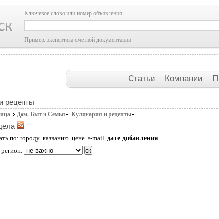
Ключевое слово или номер объявления
Пример: экспертиза сметной документации
Статьи
Компании
П
и рецепты
ница
Дом. Быт и Семья
Кулинария и рецепты
дела
дате добавления
ать по:
городу
названию
цене
e-mail
 регион: