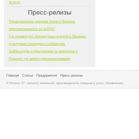
на воду
Пресс-релизы
Управленческие решения бизнеса Иванова
пересматриваются из-за НДС
Где организуют литературные встречи в Иванове:
культурные площадки и сообщества
Хобби-клубы и объединения по интересам в
Иванове: где найти единомышленников
Главная
Статьи
Предприятия
Пресс-релизы
© Регион 37 - каталог компаний, производители товаров и услуг, объявления