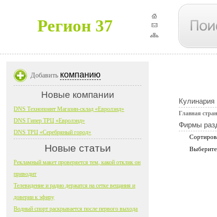
Регион 37
компанию
Добавить
Новые компании
Кулинария 
DNS Технопоинт Магазин-склад «Евролэнд»
Главная стра
DNS Гипер ТРЦ «Евролэнд»
Фирмы раз
DNS ТРЦ «Серебряный город»
Сортиров
Новые статьи
Выберите
Рекламный макет проверяется тем, какой отклик он
приводит
Телевидение и радио держатся на сетке вещания и
доверии к эфиру
Водный спорт раскрывается после первого выхода