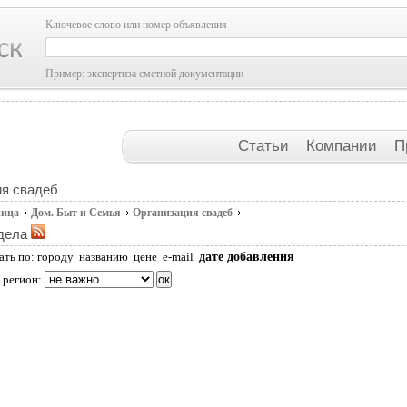
Ключевое слово или номер объявления
Пример: экспертиза сметной документации
Статьи
Компании
П
ия свадеб
ница
Дом. Быт и Семья
Организация свадеб
дела
дате добавления
ать по:
городу
названию
цене
e-mail
 регион: