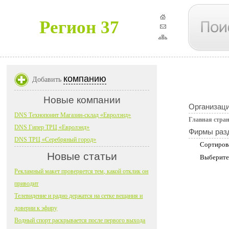
Регион 37
компанию
Добавить
Новые компании
Организац
DNS Технопоинт Магазин-склад «Евролэнд»
Главная стра
DNS Гипер ТРЦ «Евролэнд»
Фирмы раз
DNS ТРЦ «Серебряный город»
Сортиров
Новые статьи
Выберите
Рекламный макет проверяется тем, какой отклик он
приводит
Телевидение и радио держатся на сетке вещания и
доверии к эфиру
Водный спорт раскрывается после первого выхода