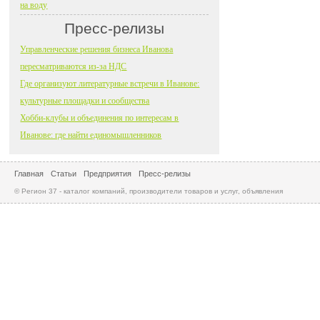
на воду
Пресс-релизы
Управленческие решения бизнеса Иванова
пересматриваются из-за НДС
Где организуют литературные встречи в Иванове:
культурные площадки и сообщества
Хобби-клубы и объединения по интересам в
Иванове: где найти единомышленников
Главная
Статьи
Предприятия
Пресс-релизы
© Регион 37 - каталог компаний, производители товаров и услуг, объявления