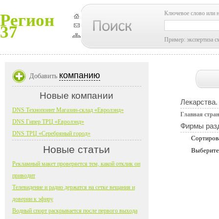
Ключевое слово или 
Регион
37
Пример: экспертиза с
компанию
Добавить
Новые компании
Лекарства.
DNS Технопоинт Магазин-склад «Евролэнд»
Главная стра
DNS Гипер ТРЦ «Евролэнд»
Фирмы раз
DNS ТРЦ «Серебряный город»
Сортиров
Новые статьи
Выберите
Рекламный макет проверяется тем, какой отклик он
приводит
Телевидение и радио держатся на сетке вещания и
доверии к эфиру
Водный спорт раскрывается после первого выхода