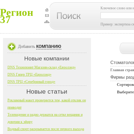
Ключевое слово или 
Регион
37
Пример: экспертиза с
компанию
Добавить
Новые компании
Стоматоло
DNS Технопоинт Магазин-склад «Евролэнд»
Главная стра
DNS Гипер ТРЦ «Евролэнд»
Фирмы раз
DNS ТРЦ «Серебряный город»
Сортиров
Новые статьи
Выберите
Рекламный макет проверяется тем, какой отклик он
приводит
Телевидение и радио держатся на сетке вещания и
доверии к эфиру
Водный спорт раскрывается после первого выхода