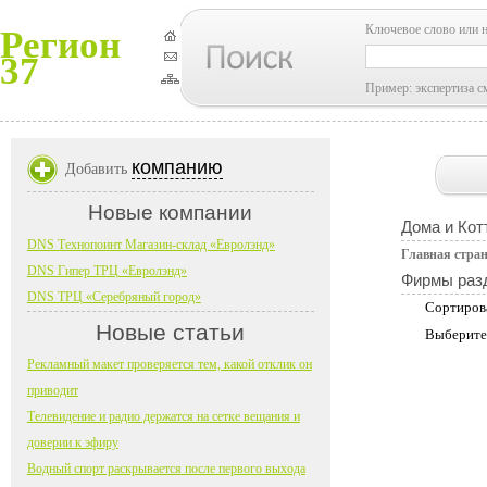
Ключевое слово или 
Регион
37
Пример: экспертиза с
компанию
Добавить
Новые компании
Дома и Кот
DNS Технопоинт Магазин-склад «Евролэнд»
Главная стра
DNS Гипер ТРЦ «Евролэнд»
Фирмы раз
DNS ТРЦ «Серебряный город»
Сортиров
Новые статьи
Выберите
Рекламный макет проверяется тем, какой отклик он
приводит
Телевидение и радио держатся на сетке вещания и
доверии к эфиру
Водный спорт раскрывается после первого выхода