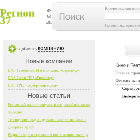
Ключевое слово или 
Регион
37
Пример: экспертиза с
компанию
Добавить
Новые компании
Кино и Теа
DNS Технопоинт Магазин-склад «Евролэнд»
Главная стра
DNS Гипер ТРЦ «Евролэнд»
Фирмы раз
DNS ТРЦ «Серебряный город»
Сортиров
Новые статьи
Выберите
Рекламный макет проверяется тем, какой отклик он
приводит
Телевидение и радио держатся на сетке вещания и
доверии к эфиру
Водный спорт раскрывается после первого выхода