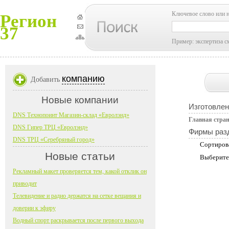
Ключевое слово или 
Регион
37
Пример: экспертиза с
компанию
Добавить
Новые компании
Изготовлен
DNS Технопоинт Магазин-склад «Евролэнд»
Главная стра
DNS Гипер ТРЦ «Евролэнд»
Фирмы раз
DNS ТРЦ «Серебряный город»
Сортиров
Новые статьи
Выберите
Рекламный макет проверяется тем, какой отклик он
приводит
Телевидение и радио держатся на сетке вещания и
доверии к эфиру
Водный спорт раскрывается после первого выхода