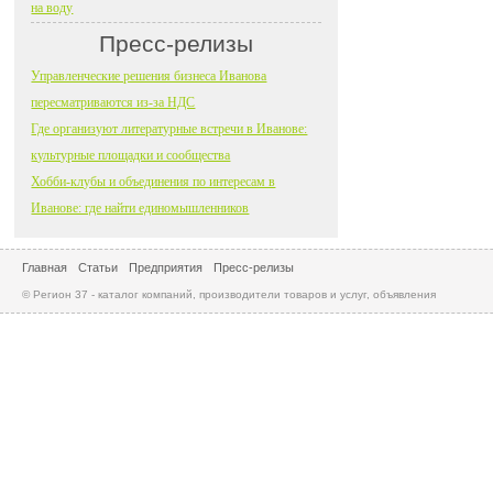
на воду
Пресс-релизы
Управленческие решения бизнеса Иванова
пересматриваются из-за НДС
Где организуют литературные встречи в Иванове:
культурные площадки и сообщества
Хобби-клубы и объединения по интересам в
Иванове: где найти единомышленников
Главная
Статьи
Предприятия
Пресс-релизы
© Регион 37 - каталог компаний, производители товаров и услуг, объявления