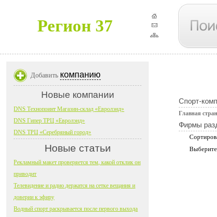
Регион 37
компанию
Добавить
Новые компании
Спорт-комп
DNS Технопоинт Магазин-склад «Евролэнд»
Главная стра
DNS Гипер ТРЦ «Евролэнд»
Фирмы раз
DNS ТРЦ «Серебряный город»
Сортиров
Новые статьи
Выберите
Рекламный макет проверяется тем, какой отклик он
приводит
Телевидение и радио держатся на сетке вещания и
доверии к эфиру
Водный спорт раскрывается после первого выхода