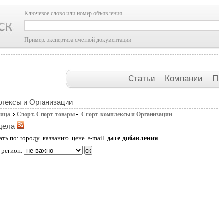
Ключевое слово или номер объявления
Пример: экспертиза сметной документации
Статьи
Компании
П
лексы и Организации
ница
Спорт. Спорт-товары
Спорт-комплексы и Организации
дела
дате добавления
ать по:
городу
названию
цене
e-mail
 регион: