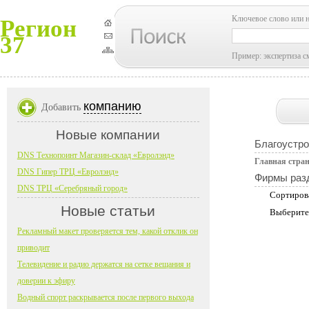
Ключевое слово или 
Регион
37
Пример: экспертиза с
компанию
Добавить
Новые компании
Благоустро
DNS Технопоинт Магазин-склад «Евролэнд»
Главная стра
DNS Гипер ТРЦ «Евролэнд»
Фирмы раз
DNS ТРЦ «Серебряный город»
Сортиров
Новые статьи
Выберите
Рекламный макет проверяется тем, какой отклик он
приводит
Телевидение и радио держатся на сетке вещания и
доверии к эфиру
Водный спорт раскрывается после первого выхода