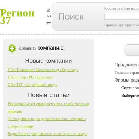
Ключевое слово или 
Регион
37
Пример: экспертиза с
компанию
Добавить
Новые компании
Продвижен
DNS Технопоинт Магазин-склад «Евролэнд»
Главная стра
DNS Гипер ТРЦ «Евролэнд»
Фирмы раз
DNS ТРЦ «Серебряный город»
Сортиров
Новые статьи
Выберите
Рекламный макет проверяется тем, какой отклик он
приводит
Телевидение и радио держатся на сетке вещания и
доверии к эфиру
Водный спорт раскрывается после первого выхода