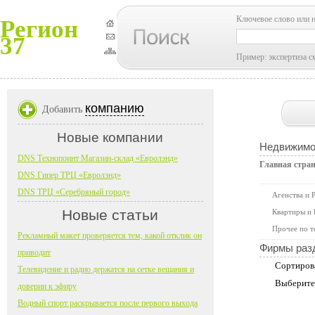
Ключевое слово или 
Регион
37
Пример: экспертиза с
компанию
Добавить
Новые компании
Недвижимо
DNS Технопоинт Магазин-склад «Евролэнд»
Главная стра
DNS Гипер ТРЦ «Евролэнд»
DNS ТРЦ «Серебряный город»
Агенства и 
Новые статьи
Квартиры и
Прочее по т
Рекламный макет проверяется тем, какой отклик он
Фирмы раз
приводит
Сортиров
Телевидение и радио держатся на сетке вещания и
Выберите
доверии к эфиру
Водный спорт раскрывается после первого выхода