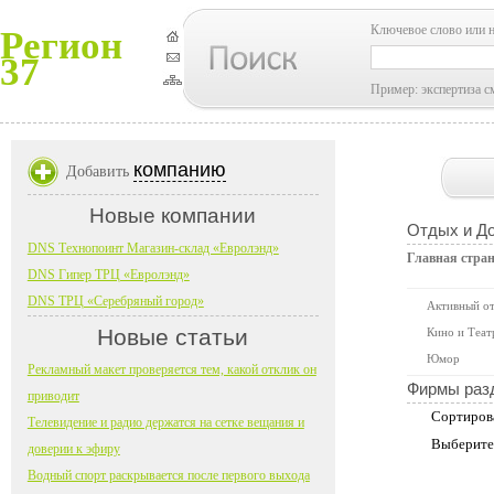
Ключевое слово или 
Регион
37
Пример: экспертиза с
компанию
Добавить
Новые компании
Отдых и До
DNS Технопоинт Магазин-склад «Евролэнд»
Главная стра
DNS Гипер ТРЦ «Евролэнд»
DNS ТРЦ «Серебряный город»
Активный о
Новые статьи
Кино и Теат
Юмор
Рекламный макет проверяется тем, какой отклик он
Фирмы раз
приводит
Сортиров
Телевидение и радио держатся на сетке вещания и
Выберите
доверии к эфиру
Водный спорт раскрывается после первого выхода