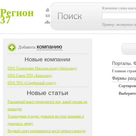
Ключевое слово или 
Регион
37
Пример: экспертиза с
компанию
Добавить
Новые компании
Порталы. 
DNS Технопоинт Магазин-склад «Евролэнд»
Главная стра
DNS Гипер ТРЦ «Евролэнд»
Фирмы раз
DNS ТРЦ «Серебряный город»
Сортиров
Новые статьи
Выберите
Рекламный макет проверяется тем, какой отклик он
приводит
Телевидение и радио держатся на сетке вещания и
доверии к эфиру
Водный спорт раскрывается после первого выхода