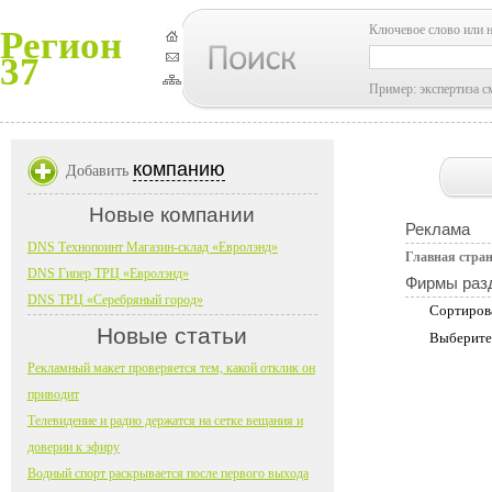
Ключевое слово или 
Регион
37
Пример: экспертиза с
компанию
Добавить
Новые компании
Реклама
DNS Технопоинт Магазин-склад «Евролэнд»
Главная стра
DNS Гипер ТРЦ «Евролэнд»
Фирмы раз
DNS ТРЦ «Серебряный город»
Сортиров
Новые статьи
Выберите
Рекламный макет проверяется тем, какой отклик он
приводит
Телевидение и радио держатся на сетке вещания и
доверии к эфиру
Водный спорт раскрывается после первого выхода