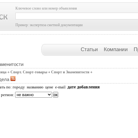
Ключевое слово или номер объявления
Пример: экспертиза сметной документации
Статьи
Компании
П
аменитости
ница
Спорт. Спорт-товары
Спорт и Знаменитости
дела
дате добавления
ать по:
городу
названию
цене
e-mail
 регион: