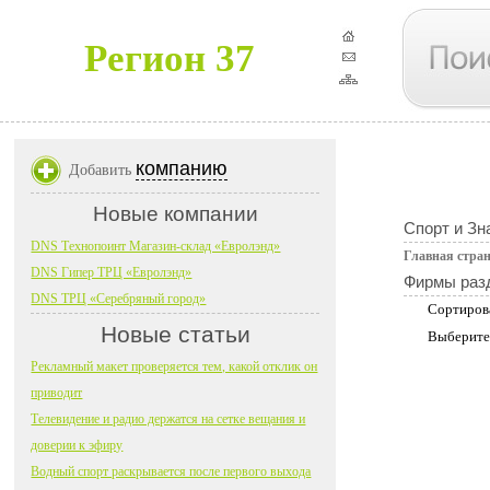
Регион 37
компанию
Добавить
Новые компании
Спорт и Зн
DNS Технопоинт Магазин-склад «Евролэнд»
Главная стра
DNS Гипер ТРЦ «Евролэнд»
Фирмы раз
DNS ТРЦ «Серебряный город»
Сортиров
Новые статьи
Выберите
Рекламный макет проверяется тем, какой отклик он
приводит
Телевидение и радио держатся на сетке вещания и
доверии к эфиру
Водный спорт раскрывается после первого выхода