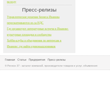
на воду
Пресс-релизы
Управленческие решения бизнеса Иванова
пересматриваются из-за НДС
Где организуют литературные встречи в Иванове:
культурные площадки и сообщества
Хобби-клубы и объединения по интересам в
Иванове: где найти единомышленников
Главная
Статьи
Предприятия
Пресс-релизы
© Регион 37 - каталог компаний, производители товаров и услуг, объявления