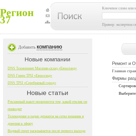
Ключевое слово или 
Регион
37
Пример: экспертиза с
компанию
Добавить
Новые компании
Ремонт и О
DNS Технопоинт Магазин-склад «Евролэнд»
Главная стра
DNS Гипер ТРЦ «Евролэнд»
Фирмы раз
DNS ТРЦ «Серебряный город»
Сортиров
Новые статьи
Выберите
Рекламный макет проверяется тем, какой отклик он
приводит
Телевидение и радио держатся на сетке вещания и
доверии к эфиру
Водный спорт раскрывается после первого выхода