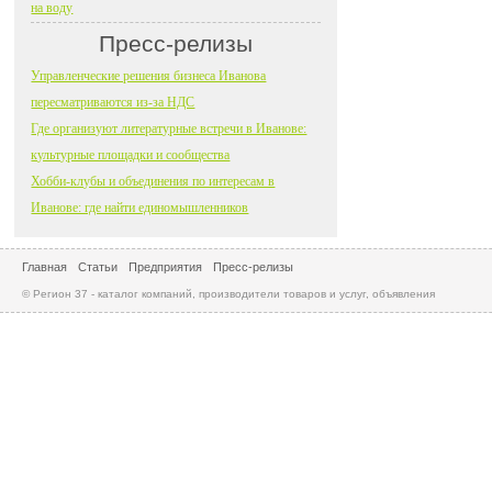
на воду
Пресс-релизы
Управленческие решения бизнеса Иванова
пересматриваются из-за НДС
Где организуют литературные встречи в Иванове:
культурные площадки и сообщества
Хобби-клубы и объединения по интересам в
Иванове: где найти единомышленников
Главная
Статьи
Предприятия
Пресс-релизы
© Регион 37 - каталог компаний, производители товаров и услуг, объявления