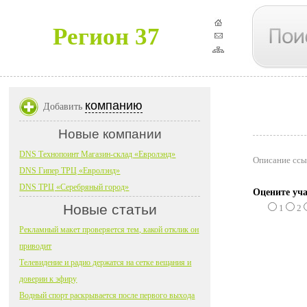
Регион 37
компанию
Добавить
Новые компании
DNS Технопоинт Магазин-склад «Евролэнд»
Описание ссы
DNS Гипер ТРЦ «Евролэнд»
DNS ТРЦ «Серебряный город»
Оцените уча
Новые статьи
1
2
Рекламный макет проверяется тем, какой отклик он
приводит
Телевидение и радио держатся на сетке вещания и
доверии к эфиру
Водный спорт раскрывается после первого выхода