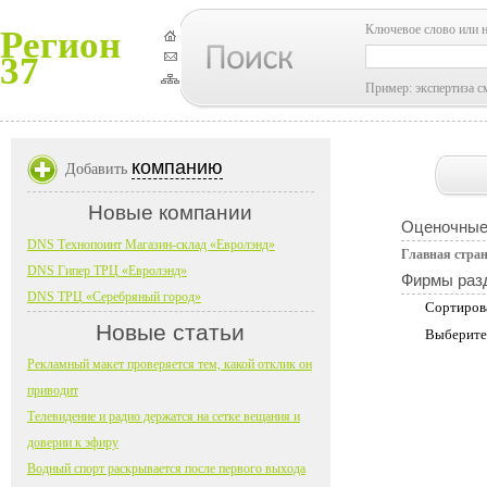
Ключевое слово или 
Регион
37
Пример: экспертиза с
компанию
Добавить
Новые компании
Оценочные
DNS Технопоинт Магазин-склад «Евролэнд»
Главная стра
DNS Гипер ТРЦ «Евролэнд»
Фирмы раз
DNS ТРЦ «Серебряный город»
Сортиров
Новые статьи
Выберите
Рекламный макет проверяется тем, какой отклик он
приводит
Телевидение и радио держатся на сетке вещания и
доверии к эфиру
Водный спорт раскрывается после первого выхода