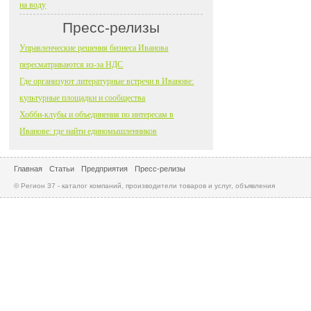
на воду
Пресс-релизы
Управленческие решения бизнеса Иванова
пересматриваются из-за НДС
Где организуют литературные встречи в Иванове:
культурные площадки и сообщества
Хобби-клубы и объединения по интересам в
Иванове: где найти единомышленников
Главная
Статьи
Предприятия
Пресс-релизы
© Регион 37 - каталог компаний, производители товаров и услуг, объявления