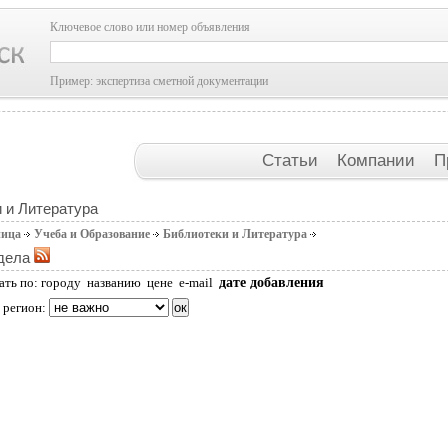
Ключевое слово или номер объявления
Пример: экспертиза сметной документации
Статьи
Компании
П
 и Литература
ница
Учеба и Образование
Библиотеки и Литература
дела
дате добавления
ать по:
городу
названию
цене
e-mail
 регион: