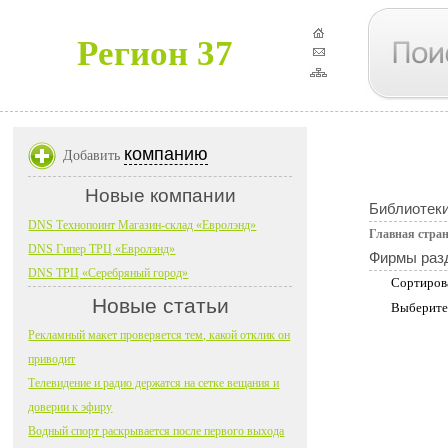
Регион 37
компанию
Добавить
Новые компании
Библиотеки
DNS Технопоинт Магазин-склад «Евролэнд»
Главная стра
DNS Гипер ТРЦ «Евролэнд»
Фирмы раз
DNS ТРЦ «Серебряный город»
Сортиров
Новые статьи
Выберите
Рекламный макет проверяется тем, какой отклик он
приводит
Телевидение и радио держатся на сетке вещания и
доверии к эфиру
Водный спорт раскрывается после первого выхода