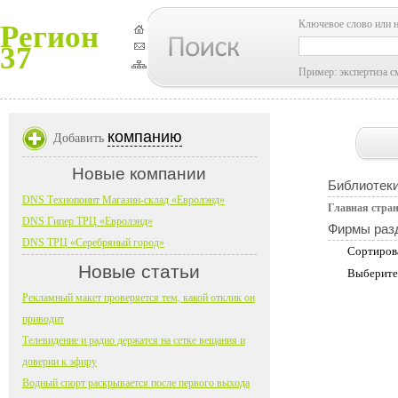
Ключевое слово или 
Регион
37
Пример: экспертиза с
компанию
Добавить
Новые компании
Библиотеки
DNS Технопоинт Магазин-склад «Евролэнд»
Главная стра
DNS Гипер ТРЦ «Евролэнд»
Фирмы раз
DNS ТРЦ «Серебряный город»
Сортиров
Новые статьи
Выберите
Рекламный макет проверяется тем, какой отклик он
приводит
Телевидение и радио держатся на сетке вещания и
доверии к эфиру
Водный спорт раскрывается после первого выхода