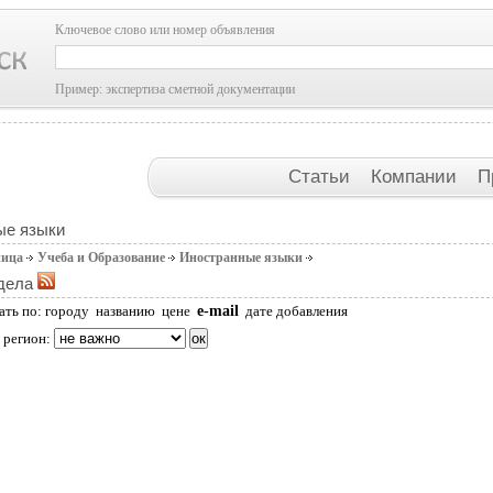
Ключевое слово или номер объявления
Пример: экспертиза сметной документации
Статьи
Компании
П
ые языки
ница
Учеба и Образование
Иностранные языки
дела
e-mail
ать по:
городу
названию
цене
дате добавления
 регион: