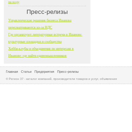
на воду
Пресс-релизы
Управленческие решения бизнеса Иванова
пересматриваются из-за НДС
Где организуют литературные встречи в Иванове:
культурные площадки и сообщества
Хобби-клубы и объединения по интересам в
Иванове: где найти единомышленников
Главная
Статьи
Предприятия
Пресс-релизы
© Регион 37 - каталог компаний, производители товаров и услуг, объявления