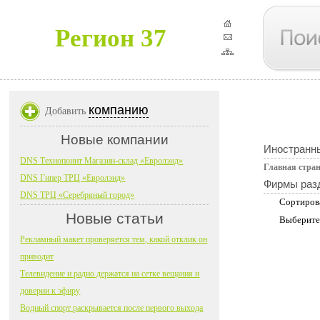
Регион 37
компанию
Добавить
Новые компании
Иностранн
DNS Технопоинт Магазин-склад «Евролэнд»
Главная стра
DNS Гипер ТРЦ «Евролэнд»
Фирмы раз
DNS ТРЦ «Серебряный город»
Сортиров
Новые статьи
Выберите
Рекламный макет проверяется тем, какой отклик он
приводит
Телевидение и радио держатся на сетке вещания и
доверии к эфиру
Водный спорт раскрывается после первого выхода