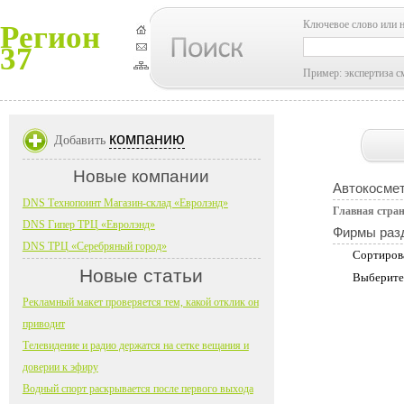
Ключевое слово или 
Регион
37
Пример: экспертиза с
компанию
Добавить
Новые компании
Автокосмет
DNS Технопоинт Магазин-склад «Евролэнд»
Главная стра
DNS Гипер ТРЦ «Евролэнд»
Фирмы раз
DNS ТРЦ «Серебряный город»
Сортиров
Новые статьи
Выберите
Рекламный макет проверяется тем, какой отклик он
приводит
Телевидение и радио держатся на сетке вещания и
доверии к эфиру
Водный спорт раскрывается после первого выхода