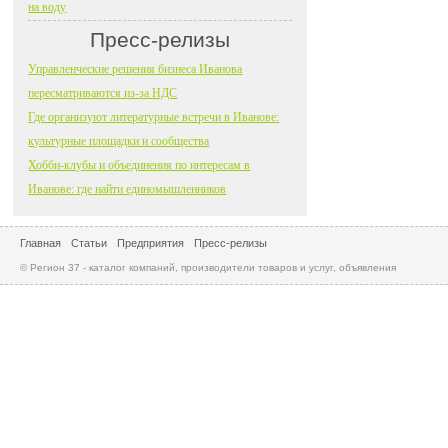
на воду
Пресс-релизы
Управленческие решения бизнеса Иванова
пересматриваются из-за НДС
Где организуют литературные встречи в Иванове:
культурные площадки и сообщества
Хобби-клубы и объединения по интересам в
Иванове: где найти единомышленников
Главная
Статьи
Предприятия
Пресс-релизы
© Регион 37 - каталог компаний, производители товаров и услуг, объявления