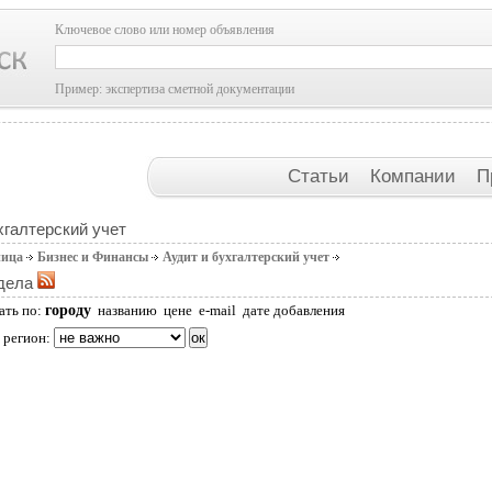
Ключевое слово или номер объявления
Пример: экспертиза сметной документации
Статьи
Компании
П
хгалтерский учет
ница
Бизнес и Финансы
Аудит и бухгалтерский учет
дела
городу
ать по:
названию
цене
e-mail
дате добавления
 регион: