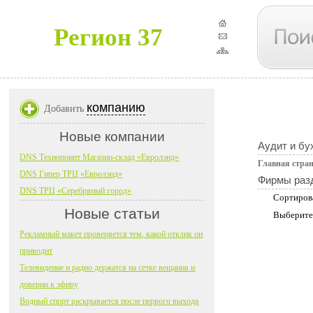
Регион 37
компанию
Добавить
Новые компании
Аудит и бу
DNS Технопоинт Магазин-склад «Евролэнд»
Главная стра
DNS Гипер ТРЦ «Евролэнд»
Фирмы раз
DNS ТРЦ «Серебряный город»
Сортиров
Новые статьи
Выберите
Рекламный макет проверяется тем, какой отклик он
приводит
Телевидение и радио держатся на сетке вещания и
доверии к эфиру
Водный спорт раскрывается после первого выхода