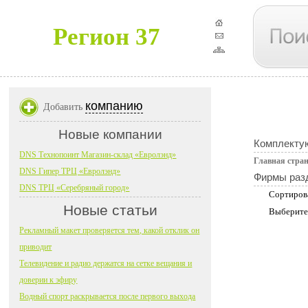
Регион 37
компанию
Добавить
Новые компании
Комплекту
DNS Технопоинт Магазин-склад «Евролэнд»
Главная стра
DNS Гипер ТРЦ «Евролэнд»
Фирмы раз
DNS ТРЦ «Серебряный город»
Сортиров
Новые статьи
Выберите
Рекламный макет проверяется тем, какой отклик он
приводит
Телевидение и радио держатся на сетке вещания и
доверии к эфиру
Водный спорт раскрывается после первого выхода