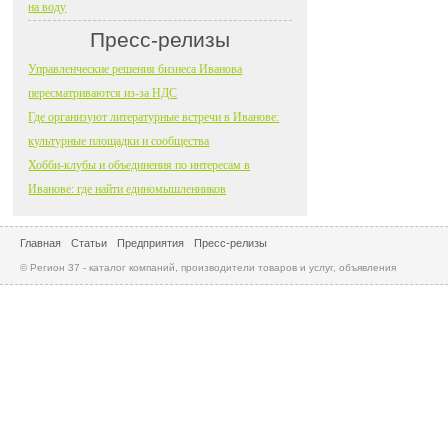
на воду
Пресс-релизы
Управленческие решения бизнеса Иванова
пересматриваются из-за НДС
Где организуют литературные встречи в Иванове:
культурные площадки и сообщества
Хобби-клубы и объединения по интересам в
Иванове: где найти единомышленников
Главная
Статьи
Предприятия
Пресс-релизы
© Регион 37 - каталог компаний, производители товаров и услуг, объявления