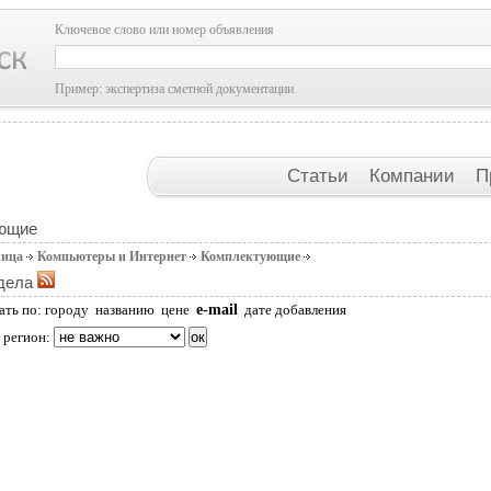
Ключевое слово или номер объявления
Пример: экспертиза сметной документации
Статьи
Компании
П
ющие
ница
Компьютеры и Интернет
Комплектующие
дела
e-mail
ать по:
городу
названию
цене
дате добавления
 регион: