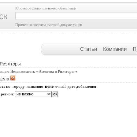
Ключевое слово или номер объявления
Пример: экспертиза сметной документации
Статьи
Компании
П
 Риэлторы
ница
Недвижимость
Агенства и Риэлторы
дела
цене
ать по:
городу
названию
e-mail
дате добавления
 регион: