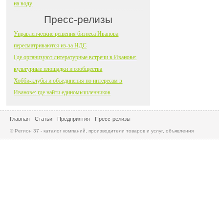
на воду
Пресс-релизы
Управленческие решения бизнеса Иванова
пересматриваются из-за НДС
Где организуют литературные встречи в Иванове:
культурные площадки и сообщества
Хобби-клубы и объединения по интересам в
Иванове: где найти единомышленников
Главная
Статьи
Предприятия
Пресс-релизы
© Регион 37 - каталог компаний, производители товаров и услуг, объявления