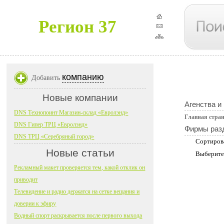
Регион 37
компанию
Добавить
Новые компании
Агенства и
DNS Технопоинт Магазин-склад «Евролэнд»
Главная стра
DNS Гипер ТРЦ «Евролэнд»
Фирмы раз
DNS ТРЦ «Серебряный город»
Сортиров
Новые статьи
Выберите
Рекламный макет проверяется тем, какой отклик он
приводит
Телевидение и радио держатся на сетке вещания и
доверии к эфиру
Водный спорт раскрывается после первого выхода