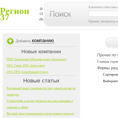
Ключевое слово или 
Регион
37
Пример: экспертиза с
компанию
Добавить
Новые компании
Прочее по 
DNS Технопоинт Магазин-склад «Евролэнд»
Главная стра
DNS Гипер ТРЦ «Евролэнд»
Фирмы раз
DNS ТРЦ «Серебряный город»
Сортиров
Новые статьи
Выберите
Рекламный макет проверяется тем, какой отклик он
приводит
Телевидение и радио держатся на сетке вещания и
доверии к эфиру
Водный спорт раскрывается после первого выхода