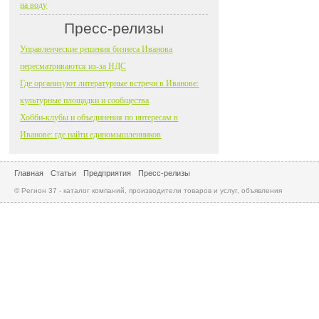
на воду
Пресс-релизы
Управленческие решения бизнеса Иванова
пересматриваются из-за НДС
Где организуют литературные встречи в Иванове:
культурные площадки и сообщества
Хобби-клубы и объединения по интересам в
Иванове: где найти единомышленников
Главная
Статьи
Предприятия
Пресс-релизы
© Регион 37 - каталог компаний, производители товаров и услуг, объявления