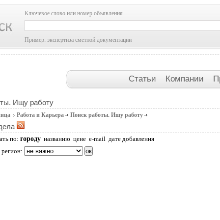
Ключевое слово или номер объявления
Пример: экспертиза сметной документации
Статьи
Компании
П
ты. Ищу работу
ница
Работа и Карьера
Поиск работы. Ищу работу
дела
городу
ать по:
названию
цене
e-mail
дате добавления
 регион: