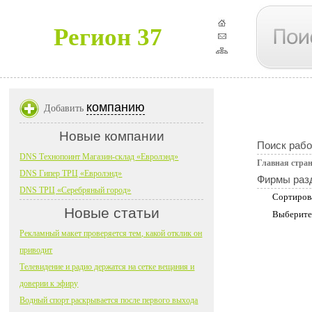
Регион 37
компанию
Добавить
Новые компании
Поиск рабо
DNS Технопоинт Магазин-склад «Евролэнд»
Главная стра
DNS Гипер ТРЦ «Евролэнд»
Фирмы раз
DNS ТРЦ «Серебряный город»
Сортиров
Новые статьи
Выберите
Рекламный макет проверяется тем, какой отклик он
приводит
Телевидение и радио держатся на сетке вещания и
доверии к эфиру
Водный спорт раскрывается после первого выхода