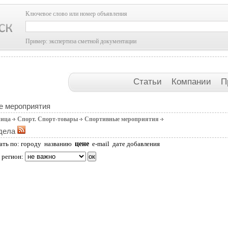
Ключевое слово или номер объявления
Пример: экспертиза сметной документации
Статьи
Компании
П
е мероприятия
ница
Спорт. Спорт-товары
Спортивные мероприятия
дела
цене
ать по:
городу
названию
e-mail
дате добавления
 регион: