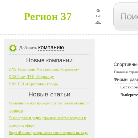
Регион 37
компанию
Добавить
Новые компании
Спортивны
DNS Технопоинт Магазин-склад «Евролэнд»
Главная стра
DNS Гипер ТРЦ «Евролэнд»
Фирмы раз
DNS ТРЦ «Серебряный город»
Сортиров
Новые статьи
Выберите
Рекламный макет проверяется тем, какой отклик он
приводит
Телевидение и радио держатся на сетке вещания и
доверии к эфиру
Водный спорт раскрывается после первого выхода