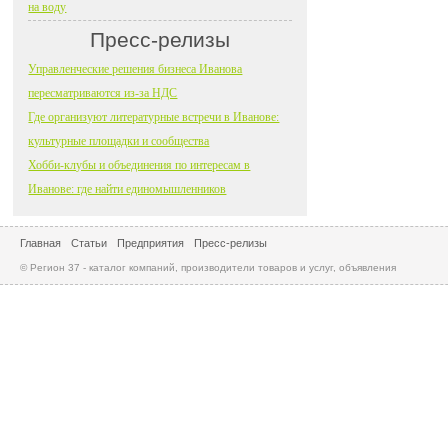
на воду
Пресс-релизы
Управленческие решения бизнеса Иванова
пересматриваются из-за НДС
Где организуют литературные встречи в Иванове:
культурные площадки и сообщества
Хобби-клубы и объединения по интересам в
Иванове: где найти единомышленников
Главная
Статьи
Предприятия
Пресс-релизы
© Регион 37 - каталог компаний, производители товаров и услуг, объявления