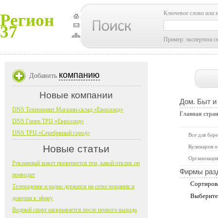
Ключевое слово или 
Регион
37
Пример: экспертиза с
компанию
Добавить
Новые компании
Дом. Быт и
DNS Технопоинт Магазин-склад «Евролэнд»
Главная стра
DNS Гипер ТРЦ «Евролэнд»
DNS ТРЦ «Серебряный город»
Все для бер
Новые статьи
Кулинария и
Организация
Рекламный макет проверяется тем, какой отклик он
Фирмы раз
приводит
Сортиров
Телевидение и радио держатся на сетке вещания и
Выберите
доверии к эфиру
Водный спорт раскрывается после первого выхода