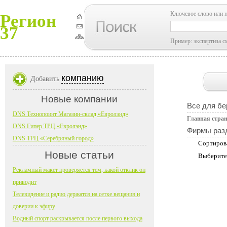
Ключевое слово или 
Регион
37
Пример: экспертиза с
компанию
Добавить
Новые компании
Все для б
DNS Технопоинт Магазин-склад «Евролэнд»
Главная стра
DNS Гипер ТРЦ «Евролэнд»
Фирмы раз
DNS ТРЦ «Серебряный город»
Сортиров
Новые статьи
Выберите
Рекламный макет проверяется тем, какой отклик он
приводит
Телевидение и радио держатся на сетке вещания и
доверии к эфиру
Водный спорт раскрывается после первого выхода